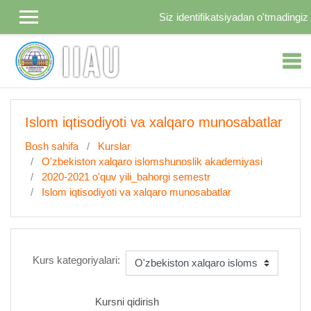
Asosiy mundarijaga o'tish
Siz identifikatsiyadan o'tmadingiz 
Islom iqtisodiyoti va xalqaro munosabatlar
Bosh sahifa
Kurslar
O'zbekiston xalqaro islomshunoslik akademiyasi
2020-2021 o'quv yili_bahorgi semestr
Islom iqtisodiyoti va xalqaro munosabatlar
Kurs kategoriyalari:
Kursni qidirish