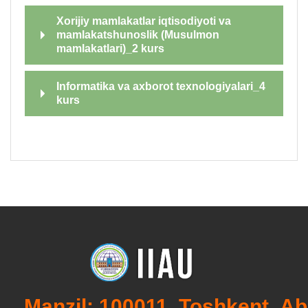
Xorijiy mamlakatlar iqtisodiyoti va
mamlakatshunoslik (Musulmon
mamlakatlari)_2 kurs
Informatika va axborot texnologiyalari_4
kurs
Manzil: 100011, Toshkent, Ab