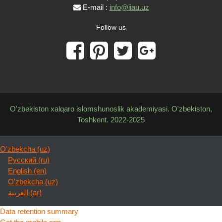
E-mail :
info@iiau.uz
Follow us
O'zbekiston xalqaro islomshunoslik akademiyasi. O'zbekiston,
Toshkent. 2022-2025
O'zbekcha ‎(uz)‎
Русский ‎(ru)‎
English ‎(en)‎
O'zbekcha ‎(uz)‎
العربية ‎(ar)‎
Data retention summary