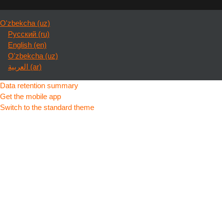
O'zbekcha ‎(uz)‎
Русский ‎(ru)‎
English ‎(en)‎
O'zbekcha ‎(uz)‎
العربية ‎(ar)‎
Data retention summary
Get the mobile app
Switch to the standard theme