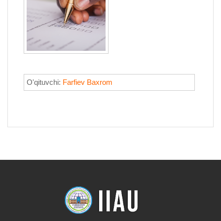
O'qituvchi:
Farfiev Baxrom