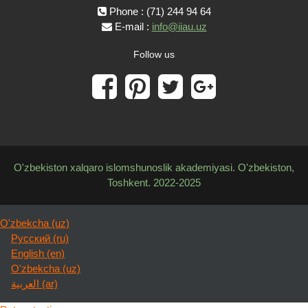
Phone : (71) 244 94 64
E-mail :
info@iiau.uz
Follow us
O'zbekiston xalqaro islomshunoslik akademiyasi. O'zbekiston,
Toshkent. 2022-2025
O'zbekcha ‎(uz)‎
Русский ‎(ru)‎
English ‎(en)‎
O'zbekcha ‎(uz)‎
العربية ‎(ar)‎