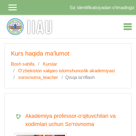
Asosiy mundarijaga o'tish
Siz identifikatsiyadan o'tmadingiz 
Kurs haqida ma'lumot
Bosh sahifa
Kurslar
O'zbekiston xalqaro islomshunoslik akademiyasi
sorovnoma_teacher
Qisqa ta'riflash
Akademiya professor-o‘qituvchilari va
xodimlari uchun So‘rovnoma