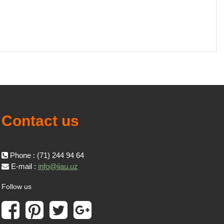
Contact us
Phone : (71) 244 94 64
E-mail :
info@iiau.uz
Follow us