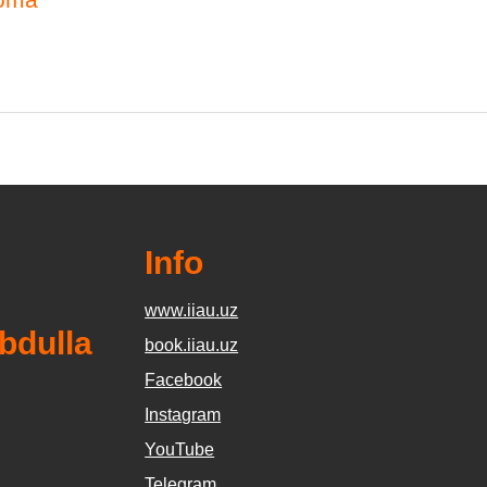
Info
www.iiau.uz
bdulla
book.iiau.uz
Facebook
Instagram
YouTube
Telegram