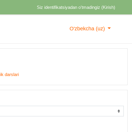
Siz identifikatsiyadan o'tmadingiz (
Kirish
)
O'zbekcha ‎(uz)‎
ik darslari