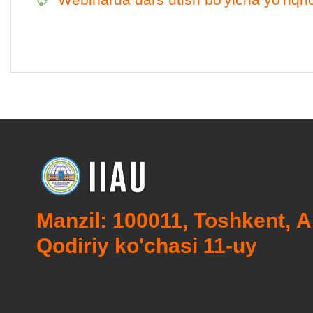
Manzil: 100011, Toshkent, A
Qodiriy ko'chasi 11-uy