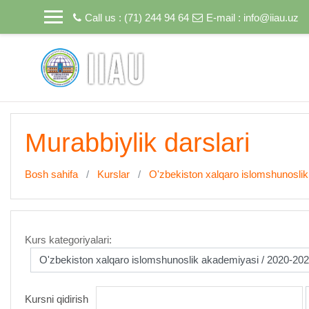
Asosiy mundarijaga o'tish
Call us : (71) 244 94 64
E-mail :
info@iiau.uz
Murabbiylik darslari
Bosh sahifa
Kurslar
O'zbekiston xalqaro islomshunosli
Kurs kategoriyalari:
Kursni qidirish