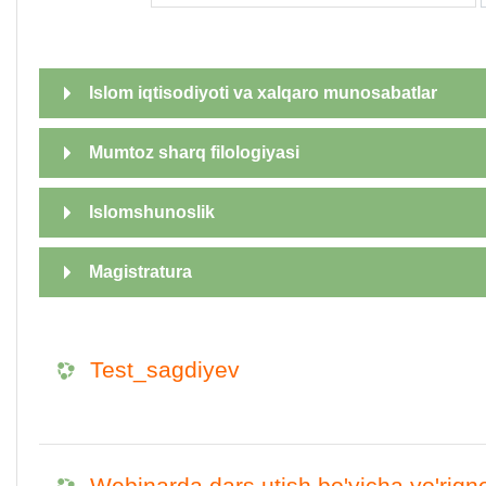
Islom iqtisodiyoti va xalqaro munosabatlar
Mumtoz sharq filologiyasi
Islomshunoslik
Magistratura
Test_sagdiyev
Webinarda dars utish bo'yicha yo'riq